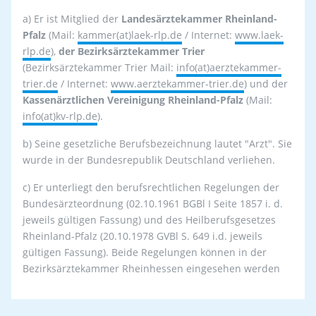
a) Er ist Mitglied der
Landesärztekammer Rheinland-
Pfalz
(Mail:
kammer(at)laek-rlp.de
/ Internet:
www.laek-
rlp.de
),
der Bezirksärztekammer Trier
(Bezirksärztekammer Trier Mail:
info(at)aerztekammer-
trier.de
/ Internet:
www.aerztekammer-trier.de
) und der
Kassenärztlichen Vereinigung Rheinland-Pfalz
(Mail:
info(at)kv-rlp.de
).
b) Seine gesetzliche Berufsbezeichnung lautet "Arzt". Sie
wurde in der Bundesrepublik Deutschland verliehen.
c) Er unterliegt den berufsrechtlichen Regelungen der
Bundesärzteordnung (02.10.1961 BGBl I Seite 1857 i. d.
jeweils gültigen Fassung) und des Heilberufsgesetzes
Rheinland-Pfalz (20.10.1978 GVBl S. 649 i.d. jeweils
gültigen Fassung). Beide Regelungen können in der
Bezirksärztekammer Rheinhessen eingesehen werden