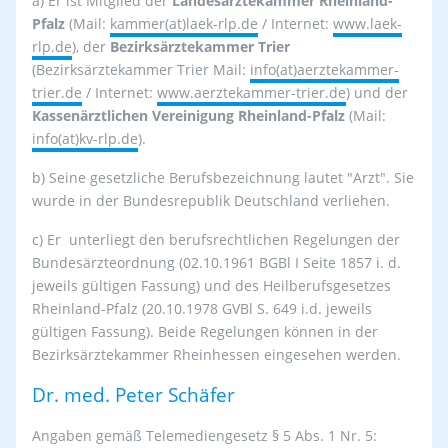
a) Er ist Mitglied der
Landesärztekammer Rheinland-
Pfalz
(Mail:
kammer(at)laek-rlp.de
/ Internet:
www.laek-
rlp.de
), der
Bezirksärztekammer Trier
(Bezirksärztekammer Trier Mail:
info(at)aerztekammer-
trier.de
/ Internet:
www.aerztekammer-trier.de
) und der
Kassenärztlichen Vereinigung Rheinland-Pfalz
(Mail:
info(at)kv-rlp.de
).
b) Seine gesetzliche Berufsbezeichnung lautet "Arzt". Sie
wurde in der Bundesrepublik Deutschland verliehen.
c) Er unterliegt den berufsrechtlichen Regelungen der
Bundesärzteordnung (02.10.1961 BGBl I Seite 1857 i. d.
jeweils gültigen Fassung) und des Heilberufsgesetzes
Rheinland-Pfalz (20.10.1978 GVBl S. 649 i.d. jeweils
gültigen Fassung). Beide Regelungen können in der
Bezirksärztekammer Rheinhessen eingesehen werden.
Dr. med. Peter Schäfer
Angaben gemäß Telemediengesetz § 5 Abs. 1 Nr. 5: