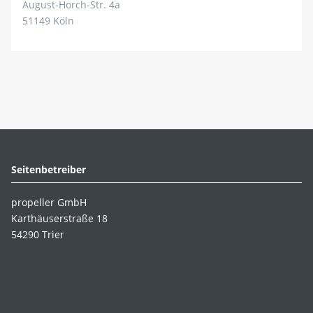
August-Horch-Str. 4a
51149 Köln
Seitenbetreiber
propeller GmbH
Karthäuserstraße 18
54290 Trier