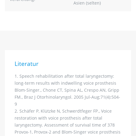
Asien (selten)
Literatur
1. Speech rehabilitation after total laryngectomy:
long-term results with indwelling voice prosthesis
Blom-Singer., Chone CT, Spina AL, Crespo AN, Gripp
FM., Braz J Otorhinolaryngol. 2005 Jul-Aug;71(4):504-
9
2. Schäfer P, Klützke N, Schwerdtfeger FP., Voice
restoration with voice prosthesis after total
laryngectomy. Assessment of survival time of 378
Provox-1, Provox-2 and Blom-Singer voice prosthesis