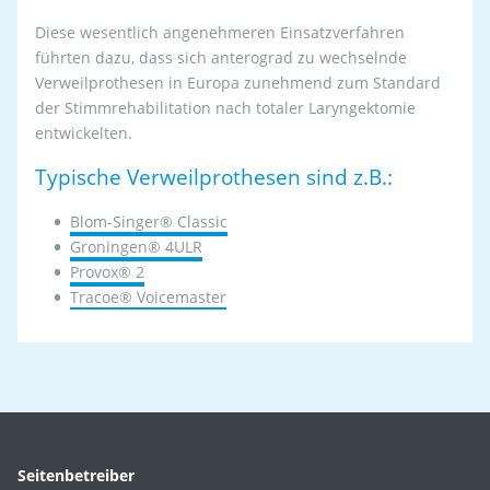
Diese wesentlich angenehmeren Einsatzverfahren
führten dazu, dass sich anterograd zu wechselnde
Verweilprothesen in Europa zunehmend zum Standard
der Stimmrehabilitation nach totaler Laryngektomie
entwickelten.
Typische Verweilprothesen sind z.B.:
Blom-Singer® Classic
Groningen® 4ULR
Provox® 2
Tracoe® Voicemaster
Seitenbetreiber